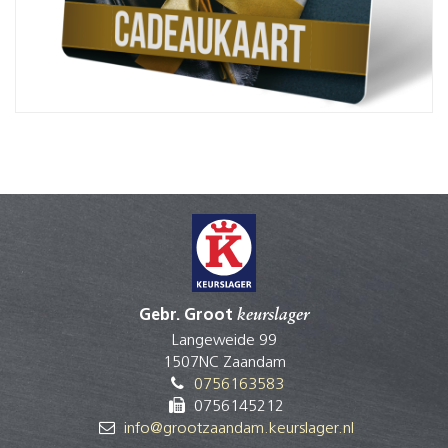
Gebr. Groot
keurslager
Langeweide 99
1507NC Zaandam
0756163583
0756145212
info@grootzaandam.keurslager.nl