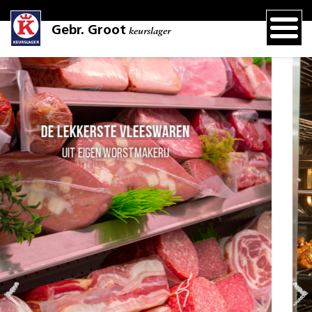
Gebr. Groot
keurslager
Grillspecialiteiten
onze grill draait iedere dag!