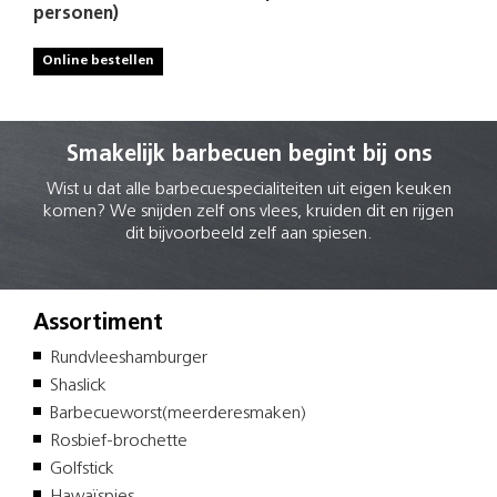
personen)
Online bestellen
Smakelijk barbecuen begint bij ons
Wist u dat alle barbecuespecialiteiten uit eigen keuken
komen? We snijden zelf ons vlees, kruiden dit en rijgen
dit bijvoorbeeld zelf aan spiesen.
Assortiment
Rundvleeshamburger
Shaslick
Barbecueworst(meerderesmaken)
Rosbief-brochette
Golfstick
Hawaïspies