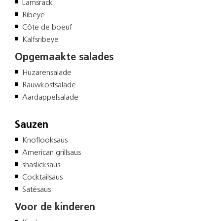
Lamsrack
Ribeye
Côte de boeuf
Kalfsribeye
Opgemaakte salades
Huzarensalade
Rauwkostsalade
Aardappelsalade
Sauzen
Knoflooksaus
American grillsaus
shaslicksaus
Cocktailsaus
Satésaus
Voor de kinderen