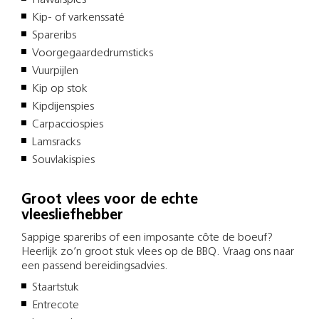
Kip- of varkenssaté
Spareribs
Voorgegaardedrumsticks
Vuurpijlen
Kip op stok
Kipdijenspies
Carpacciospies
Lamsracks
Souvlakispies
Groot vlees voor de echte
vleesliefhebber
Sappige spareribs of een imposante côte de boeuf?
Heerlijk zo’n groot stuk vlees op de BBQ. Vraag ons naar
een passend bereidingsadvies.
Staartstuk
Entrecote