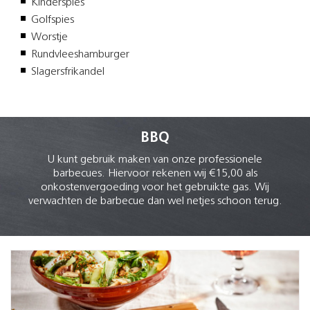
Kinderspies
Golfspies
Worstje
Rundvleeshamburger
Slagersfrikandel
BBQ
U kunt gebruik maken van onze professionele
barbecues. Hiervoor rekenen wij €15,00 als
onkostenvergoeding voor het gebruikte gas. Wij
verwachten de barbecue dan wel netjes schoon terug.