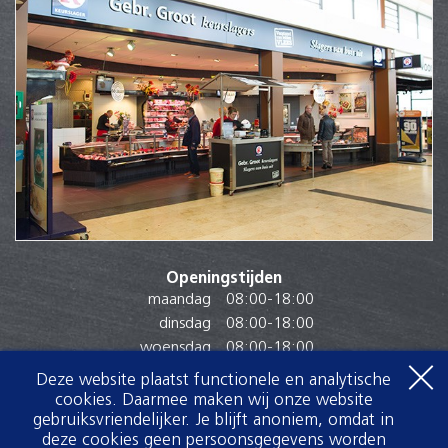
Openingstijden
maandag
08:00
-
18:00
dinsdag
08:00
-
18:00
woensdag
08:00
-
18:00
donderdag
08:00
-
18:00
Deze website plaatst functionele en analytische
vrijdag
08:00
-
18:00
cookies. Daarmee maken wij onze website
zaterdag
08:00
-
17:00
gebruiksvriendelijker. Je blijft anoniem, omdat in
deze cookies geen persoonsgegevens worden
zondag
Gesloten