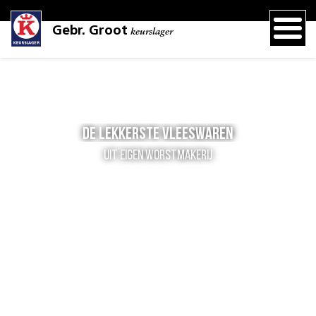
Gebr. Groot
keurslager
De lekkerste vleeswaren
uit eigen worstmakerij