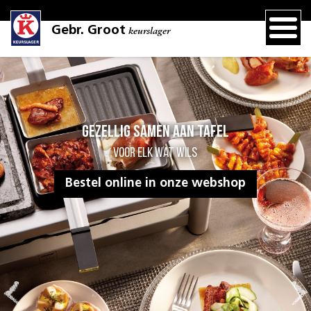
Gebr. Groot
keurslager
Gezellig samen aan tafel
voor elk wat wils
Bestel online in onze webshop