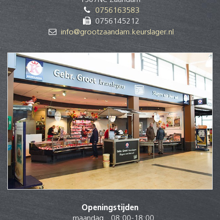
0756163583
0756145212
info@grootzaandam.keurslager.nl
Openingstijden
maandag
08:00
-
18:00