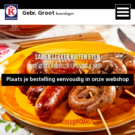
Gebr. Groot
keurslager
Samen lekker buiten eten
De beste barbecuetips vind je hier!
Plaats je bestelling eenvoudig in onze webshop