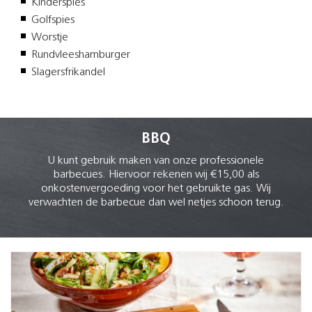
Kinderspies
Golfspies
Worstje
Rundvleeshamburger
Slagersfrikandel
BBQ
U kunt gebruik maken van onze professionele
barbecues. Hiervoor rekenen wij €15,00 als
onkostenvergoeding voor het gebruikte gas. Wij
verwachten de barbecue dan wel netjes schoon terug.