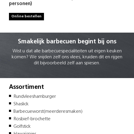
personen)
Online bestellen
Smakelijk barbecuen begint bij ons
Wist u dat alle barbecuespecialiteiten uit eigen keuken
komen? We snijden zelf ons vlees, kruiden dit en rijgen
dit bijvoorbeeld zelf aan spiesen.
Assortiment
Rundvleeshamburger
Shaslick
Barbecueworst(meerderesmaken)
Rosbief-brochette
Golfstick
Hawaïspies