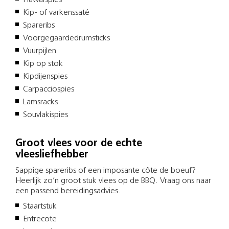
Kip- of varkenssaté
Spareribs
Voorgegaardedrumsticks
Vuurpijlen
Kip op stok
Kipdijenspies
Carpacciospies
Lamsracks
Souvlakispies
Groot vlees voor de echte
vleesliefhebber
Sappige spareribs of een imposante côte de boeuf?
Heerlijk zo’n groot stuk vlees op de BBQ. Vraag ons naar
een passend bereidingsadvies.
Staartstuk
Entrecote