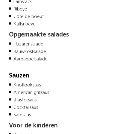
Lamsrack
Ribeye
Côte de boeuf
Kalfsribeye
Opgemaakte salades
Huzarensalade
Rauwkostsalade
Aardappelsalade
Sauzen
Knoflooksaus
American grillsaus
shaslicksaus
Cocktailsaus
Satésaus
Voor de kinderen