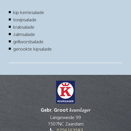
kip kerriesalade
tonijnsalade
krabsalade
zalmsalade
grillworstsalade
gerookte kipsalade
Gebr. Groot
keurslager
Langeweide 99
1507NC Zaandam
0756163583