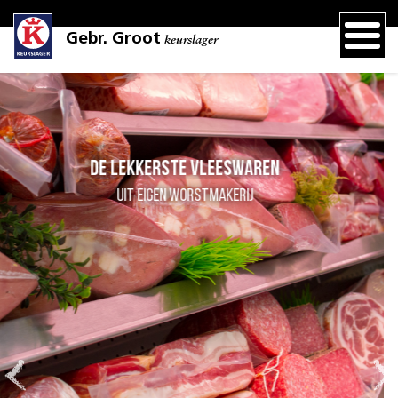
Gebr. Groot
keurslager
Grillspecialiteiten
onze grill draait iedere da