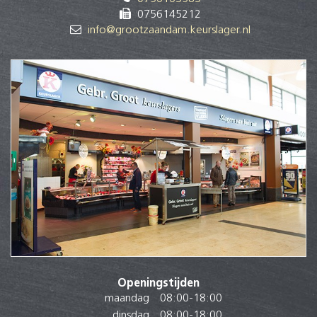
0756145212
info@grootzaandam.keurslager.nl
Openingstijden
maandag
08:00
-
18:00
dinsdag
08:00
-
18:00