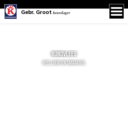
Gebr. Groot
keurslager
Rundvlees
Veelzijdig en smaakvol